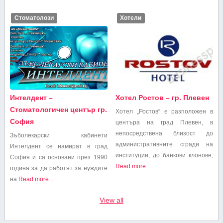
Стоматолози
Хотели
Интелдент –
Хотел Ростов – гр. Плевен
Стоматологичен център гр.
Хотел „Ростов“ е разположен в
София
центъра на град Плевен, в
непосредствена близост до
Зъболекарски кабинети
административните сгради на
Интелдент се намират в град
институции, до банкови клонове,
София и са основани през 1990
Read more...
година за да работят за нуждите
на
Read more...
View all