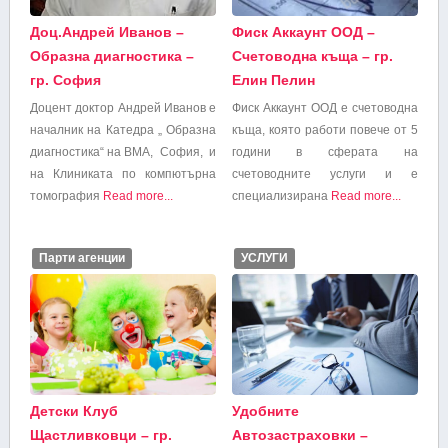
Доц.Андрей Иванов –
Фиск Аккаунт ООД –
Образна диагностика –
Счетоводна къща – гр.
гр. София
Елин Пелин
Доцент доктор Андрей Иванов е
Фиск Аккаунт ООД е счетоводна
началник на Катедра „ Образна
къща, която работи повече от 5
диагностика“ на ВМА, София, и
години в сферата на
на Клиниката по компютърна
счетоводните услуги и е
томография
Read more...
специализирана
Read more...
Парти агенции
УСЛУГИ
Детски Клуб
Удобните
Щастливковци – гр.
Автозастраховки –