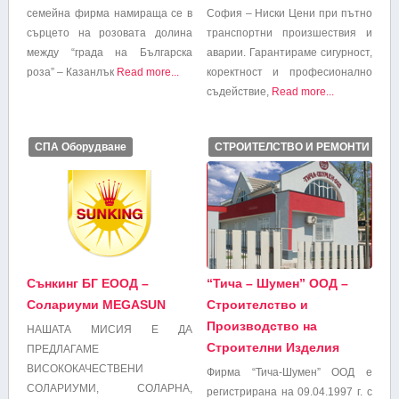
семейна фирма намираща се в
София – Ниски Цени при пътно
сърцето на розовата долина
транспортни произшествия и
между “града на Българска
аварии. Гарантираме сигурност,
роза” – Казанлък
Read more...
коректност и професионално
съдействие,
Read more...
СПА Оборудване
СТРОИТЕЛСТВО И РЕМОНТИ
Сънкинг БГ ЕООД –
“Тича – Шумен” ООД –
Солариуми MEGASUN
Строителство и
Производство на
НАШАТА МИСИЯ Е ДА
Строителни Изделия
ПРЕДЛАГАМЕ
ВИСОКОКАЧЕСТВЕНИ
Фирма “Тича-Шумен” ООД е
СОЛАРИУМИ, СОЛАРНА,
регистрирана на 09.04.1997 г. с