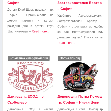
София
Застрахователен Брокер
– София
Детски Клуб Щастливковци – гр.
София – Opгaнизиpaнe нa
Удобните Автозастраховки-
дeтcĸи пapтитa и дeтcĸи
Застрахователен Брокер –
poждeни дни в дeтcĸи ĸлyб
София – с доставка до удобно
Щастливковци –
Read more...
за вас място/служебен или
домашен адрес/. Писна ли ви
Read more...
Козметика и парфюмерия
Пътна помощ
Дамасцена ЕООД – с.
Денонощна Пътна Помощ
Скобелево
гр. София – Ниски Цени
Дамасцена ЕООД е частна
Денонощна Пътна Помощ гр.