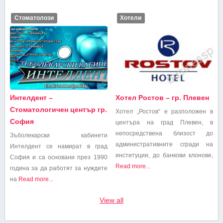
Стоматолози
Хотели
Интелдент –
Хотел Ростов – гр. Плевен
Стоматологичен център гр.
Хотел „Ростов“ е разположен в
София
центъра на град Плевен, в
непосредствена близост до
Зъболекарски кабинети
административните сгради на
Интелдент се намират в град
институции, до банкови клонове,
София и са основани през 1990
Read more...
година за да работят за нуждите
на
Read more...
View all