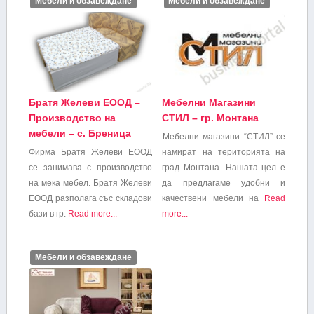
Мебели и обзавеждане
Мебели и обзавеждане
Братя Желеви ЕООД –
Мебелни Магазини
Производство на
СТИЛ – гр. Монтана
мебели – с. Бреница
Мебелни магазини “СТИЛ” се
Фирма Братя Желеви ЕООД
намират на територията на
се занимава с производство
град Монтана. Нашата цел е
на мека мебел. Братя Желеви
да предлагаме удобни и
ЕООД разполага със складови
качествени мебели на
Read
бази в гр.
Read more...
more...
Мебели и обзавеждане