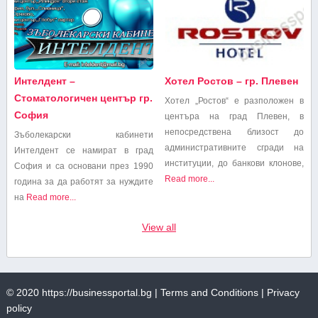
Интелдент –
Хотел Ростов – гр. Плевен
Стоматологичен център гр.
Хотел „Ростов“ е разположен в
София
центъра на град Плевен, в
непосредствена близост до
Зъболекарски кабинети
административните сгради на
Интелдент се намират в град
институции, до банкови клонове,
София и са основани през 1990
Read more...
година за да работят за нуждите
на
Read more...
View all
© 2020
https://businessportal.bg
|
Terms and Conditions
|
Privacy
policy