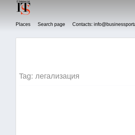
Places
Search page
Contacts:
info@businessport
Tag: легализация