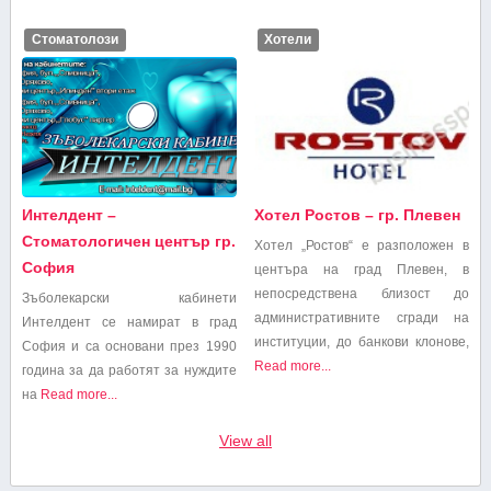
Стоматолози
Хотели
Интелдент –
Хотел Ростов – гр. Плевен
Стоматологичен център гр.
Хотел „Ростов“ е разположен в
София
центъра на град Плевен, в
непосредствена близост до
Зъболекарски кабинети
административните сгради на
Интелдент се намират в град
институции, до банкови клонове,
София и са основани през 1990
Read more...
година за да работят за нуждите
на
Read more...
View all