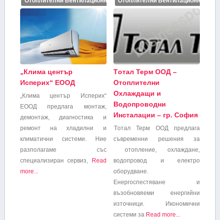
Отоплителни Вентилационни и Климатични инсталации
Отоплителни Вентилационни и Кл
„Клима център
Tотал Терм ООД –
Исперих“ ЕООД
Отоплителни
Охлаждащи и
„Клима център Исперих“
Водопроводни
ЕООД предлага монтаж,
Инсталации – гр. София
демонтаж, диагностика и
ремонт на хладилни и
Tотал Терм ООД предлага
климатични системи. Ние
съвременни решения за
разполагаме със
отопление, охлаждане,
специализиран сервиз,
Read
водопровод и електро
more...
оборудване.
Енергоспестяване и
възобновяеми енергийни
източници. Икономични
системи за
Read more...