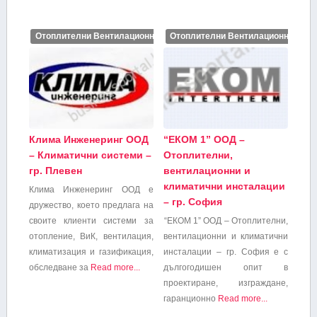
Отоплителни Вентилационни и Климатични инсталации
Отоплителни Вентилационни и Кл
Клима Инженеринг ООД
“ЕКОМ 1” ООД –
– Климатични системи –
Отоплителни,
гр. Плевен
вентилационни и
климатични инсталации
Клима Инженеринг ООД е
– гр. София
дружество, което предлага на
своите клиенти системи за
“ЕКОМ 1” ООД – Отоплителни,
отопление, ВиК, вентилация,
вентилационни и климатични
климатизация и газификация,
инсталации – гр. София е с
обследване за
Read more...
дългогодишен опит в
проектиране, изграждане,
гаранционно
Read more...