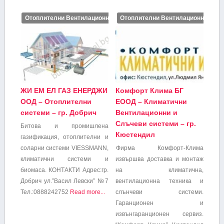
Отоплителни Вентилационни и Климатични инсталации
Отоплителни Вентилационни и Кл
ЖИ ЕМ ЕЛ ГАЗ ЕНЕРДЖИ
Комфорт Клима БГ
ООД – Отоплителни
ЕООД – Климатични
системи – гр. Добрич
Вентилационни и
Слъчеви системи – гр.
Битова и промишлена
Кюстендил
газификация, отоплителни и
соларни системи VIESSMANN,
Фирма Комфорт-Клима
климатични системи и
извършва доставка и монтаж
биомаса. КОНТАКТИ Адрес:гр.
на климатична,
Добрич ул.”Васил Левски” №7
вентилационна техника и
Тел.:0888242752
Read more...
слънчеви системи.
Гаранционен и
извънгаранционен сервиз.