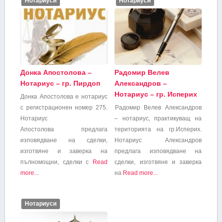
Нотариуси
Нотариуси
Донка Апостолова –
Радомир Велев
Нотариус – гр. Пирдоп
Александров –
Нотариус – гр. Исперих
Донка Апостолова е нотариус
с регистрационен номер 275.
Радомир Велев Александров
Нотариус
– нотариус, практикуващ на
Апостолова предлага
територията на гр.Исперих.
изповядване на сделки,
Нотариус Александров
изготвяне и заверка на
предлага изповядване на
пълномощни, сделки с
Read
сделки, изготвяне и заверка
more...
на
Read more...
Нотариуси