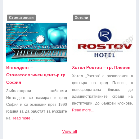
Стоматолози
Хотели
Интелдент –
Хотел Ростов – гр. Плевен
Стоматологичен център гр.
Хотел „Ростов“ е разположен в
София
центъра на град Плевен, в
непосредствена близост до
Зъболекарски кабинети
административните сгради на
Интелдент се намират в град
институции, до банкови клонове,
София и са основани през 1990
Read more...
година за да работят за нуждите
на
Read more...
View all