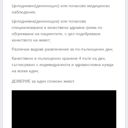
Целодневно(денонощнo) или почасово медицинско
наблюдение;
Целодневна(денонощна) или почасова
специализирана и качествена здравна грижа по
обгрижване на пациентите, с цел подобряване
качеството на живот;
Различни видове развлечения за по-пълноценен ден;
Качествено и пълноценно хранене 4 пъти на ден,
съгласувано с индивидуалнота и здравословна нужда
на всеки един;
ДОВЕРИЕ за един спокоен живот.