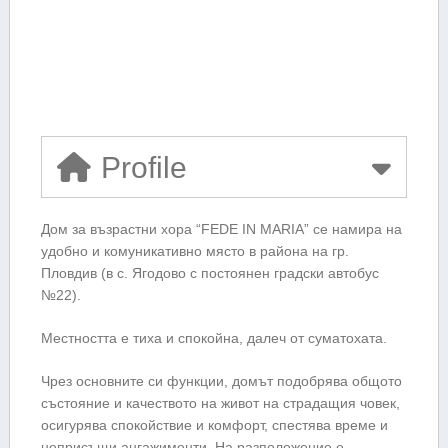
Profile
Дом за възрастни хора “FEDE IN MARIA” се намира на
удобно и комуникативно място в района на гр.
Пловдив (в с. Ягодово с постоянен градски автобус
№22).
Местността е тиха и спокойна, далеч от суматохата.
Чрез основните си функции, домът подобрява общото
състояние и качеството на живот на страдащия човек,
осигурява спокойствие и комфорт, спестява време и
неприсъщи ангажименти. На разположение е