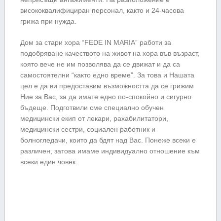
висококвалифициран персонал, както и 24-часова
грижа при нужда.
Дом за стари хора “FEDE IN MARIA” работи за
подобряване качеството на живот на хора във възраст,
която вече не им позволява да се движат и да са
самостоятелни “както едно време”. За това и Нашата
цел е да ви предоставим възможността да се грижим
Ние за Вас, за да имате едно по-спокойно и сигурно
бъдеще. Подготвили сме специално обучен
медицински екип от лекари, рахабилитатори,
медицински сестри, социален работник и
болногледачи, които да бдят над Вас. Понеже всеки е
различен, затова имаме индивидуално отношение към
всеки един човек.